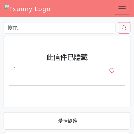
此信件已隱藏
·
愛情疑難