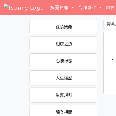
解憂信箱
合作夥伴
想
愛情疑難
相處之道
·
心情抒發
人生經歷
生涯規劃
課業相關