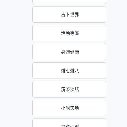
占卜世界
活動專區
身體健康
雜七雜八
清茶淡話
小說天地
投資理財