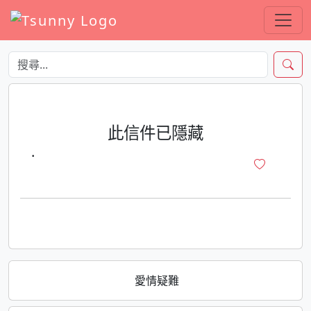
此信件已隱藏
·
愛情疑難