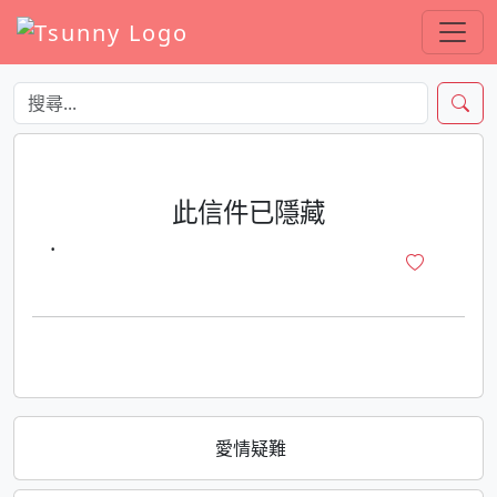
此信件已隱藏
·
愛情疑難