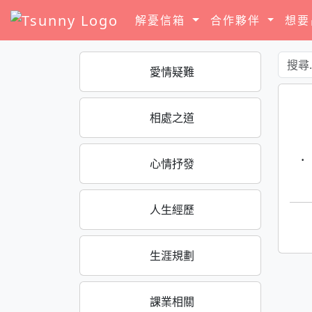
解憂信箱
合作夥伴
想
愛情疑難
相處之道
·
心情抒發
人生經歷
生涯規劃
課業相關