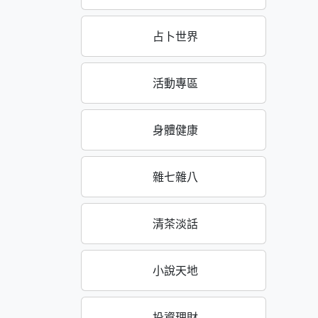
占卜世界
活動專區
身體健康
雜七雜八
清茶淡話
小說天地
投資理財