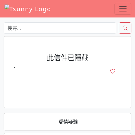
此信件已隱藏
·
愛情疑難