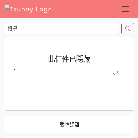
此信件已隱藏
·
愛情疑難