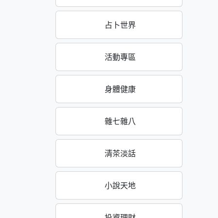
占卜世界
活動專區
身體健康
雜七雜八
清茶淡話
小說天地
投資理財