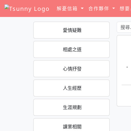
解憂信箱
合作夥伴
想
愛情疑難
相處之道
·
心情抒發
人生經歷
生涯規劃
課業相關