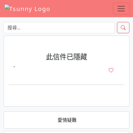
此信件已隱藏
·
愛情疑難