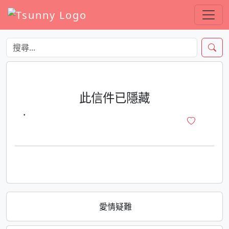
此信件已隱藏
·
愛情疑難