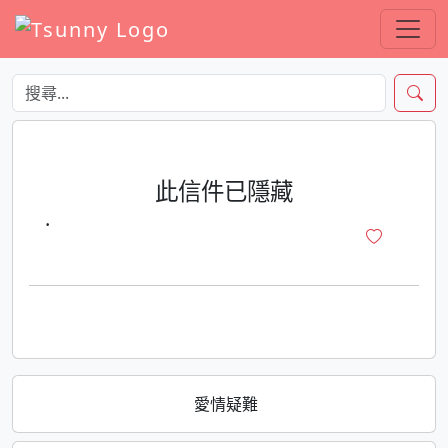
此信件已隱藏
·
愛情疑難