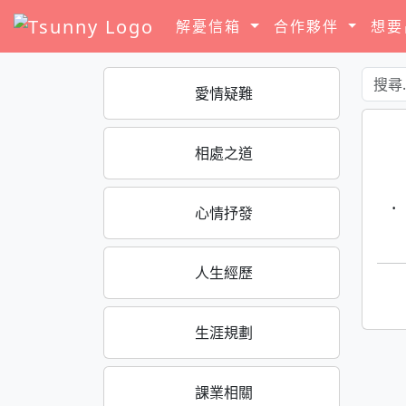
解憂信箱
合作夥伴
想
愛情疑難
相處之道
·
心情抒發
人生經歷
生涯規劃
課業相關