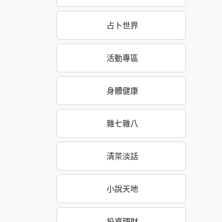
占卜世界
活動專區
身體健康
雜七雜八
清茶淡話
小說天地
投資理財