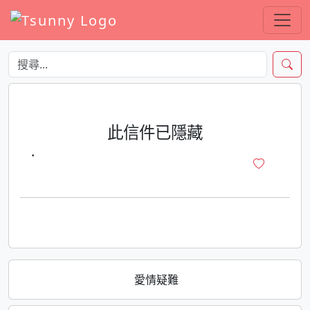
此信件已隱藏
·
愛情疑難