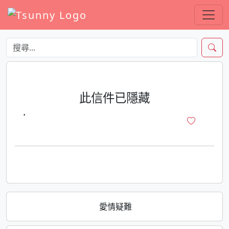
此信件已隱藏
·
愛情疑難