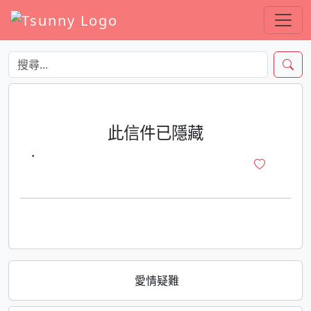
此信件已隱藏
·
愛情疑難