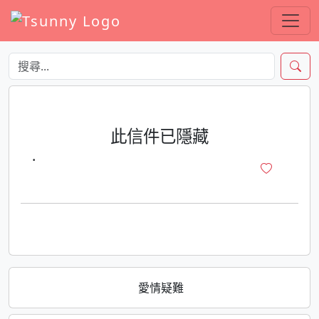
此信件已隱藏
·
愛情疑難