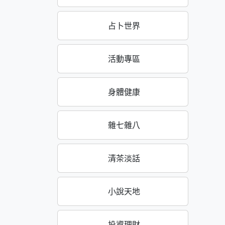
占卜世界
活動專區
身體健康
雜七雜八
清茶淡話
小說天地
投資理財