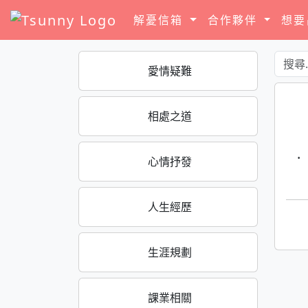
解憂信箱
合作夥伴
想
愛情疑難
相處之道
·
心情抒發
人生經歷
生涯規劃
課業相關