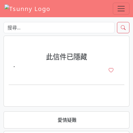
此信件已隱藏
·
愛情疑難