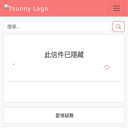
此信件已隱藏
·
愛情疑難