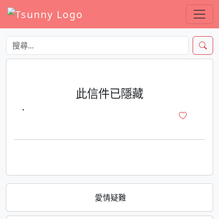
此信件已隱藏
·
愛情疑難