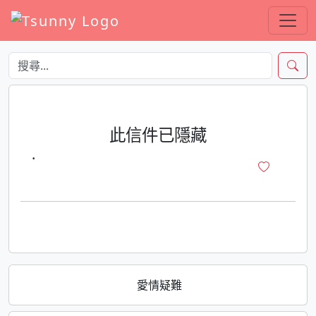
此信件已隱藏
·
愛情疑難