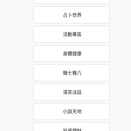
占卜世界
活動專區
身體健康
雜七雜八
清茶淡話
小說天地
投資理財