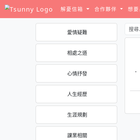
解憂信箱
合作夥伴
想
愛情疑難
相處之道
·
心情抒發
人生經歷
生涯規劃
課業相關