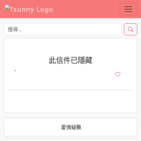
此信件已隱藏
·
愛情疑難