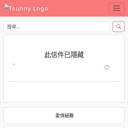
此信件已隱藏
·
愛情疑難