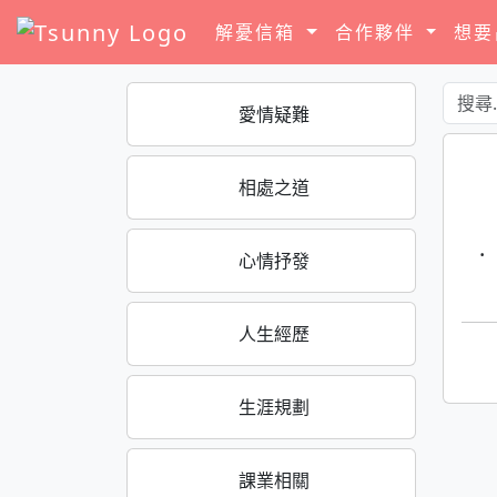
解憂信箱
合作夥伴
想
愛情疑難
相處之道
·
心情抒發
人生經歷
生涯規劃
課業相關