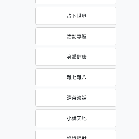
占卜世界
活動專區
身體健康
雜七雜八
清茶淡話
小說天地
投資理財