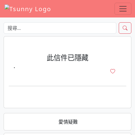
此信件已隱藏
·
愛情疑難