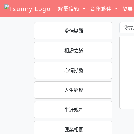
解憂信箱
合作夥伴
想
愛情疑難
相處之道
·
心情抒發
人生經歷
生涯規劃
課業相關