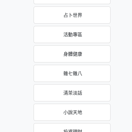
占卜世界
活動專區
身體健康
雜七雜八
清茶淡話
小說天地
投資理財