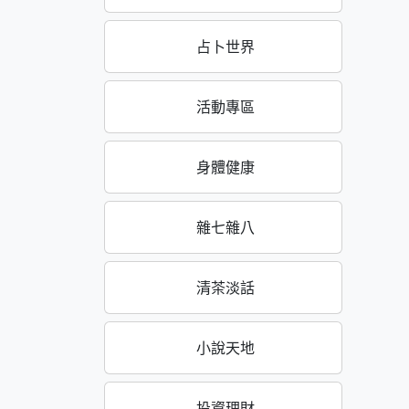
占卜世界
活動專區
身體健康
雜七雜八
清茶淡話
小說天地
投資理財