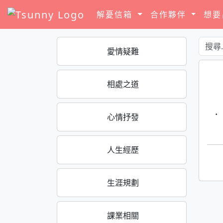
解憂信箱
合作夥伴
想
愛情疑難
相處之道
·
心情抒發
人生經歷
生涯規劃
課業相關