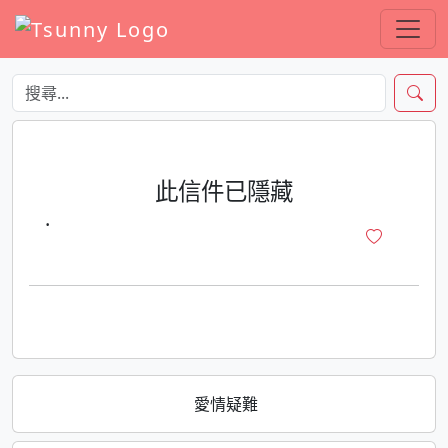
此信件已隱藏
·
愛情疑難