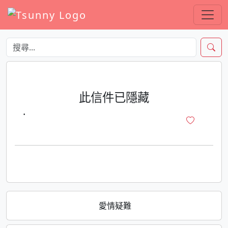
此信件已隱藏
·
愛情疑難