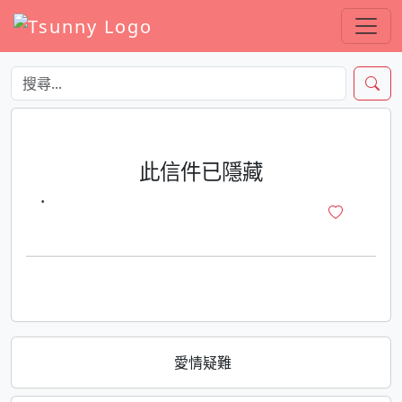
此信件已隱藏
·
愛情疑難