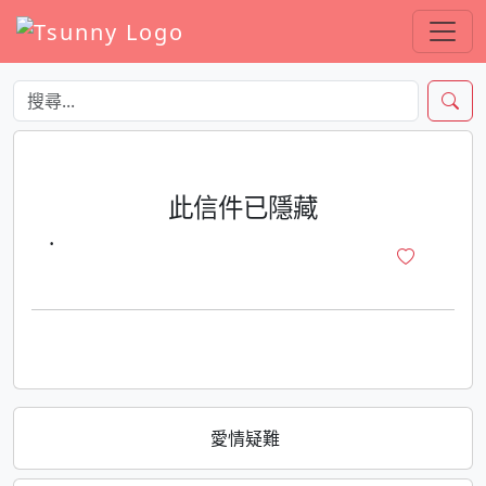
此信件已隱藏
·
愛情疑難