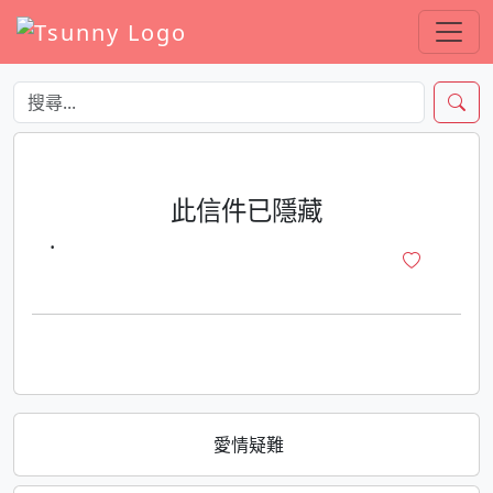
此信件已隱藏
·
愛情疑難