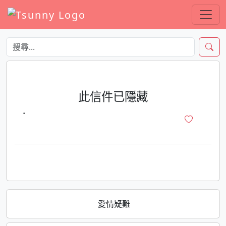
此信件已隱藏
·
愛情疑難