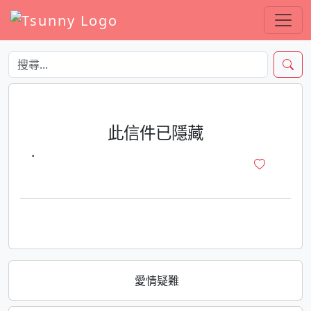
此信件已隱藏
·
愛情疑難