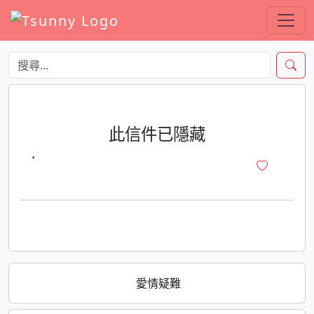
此信件已隱藏
·
愛情疑難