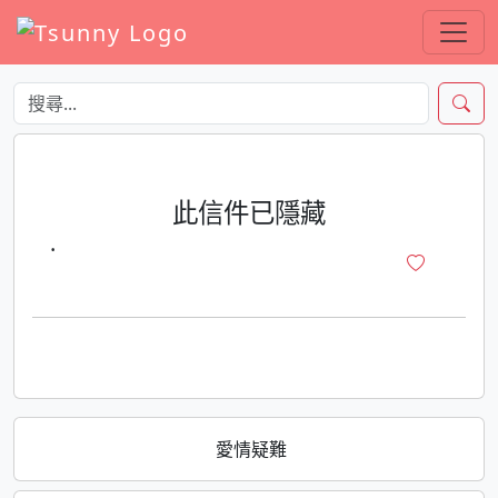
此信件已隱藏
·
愛情疑難