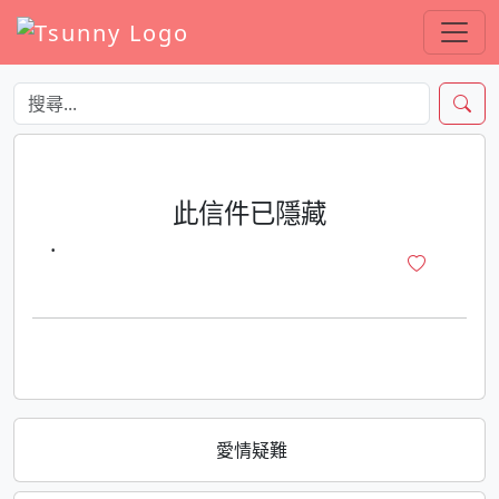
此信件已隱藏
·
愛情疑難