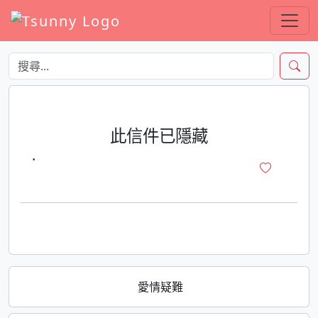
此信件已隱藏
·
愛情疑難