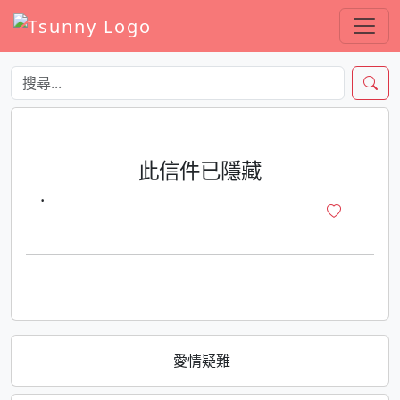
此信件已隱藏
·
愛情疑難