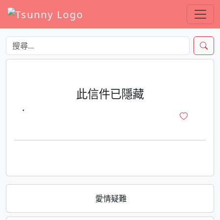
此信件已隱藏
·
愛情疑難