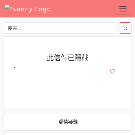
此信件已隱藏
·
愛情疑難