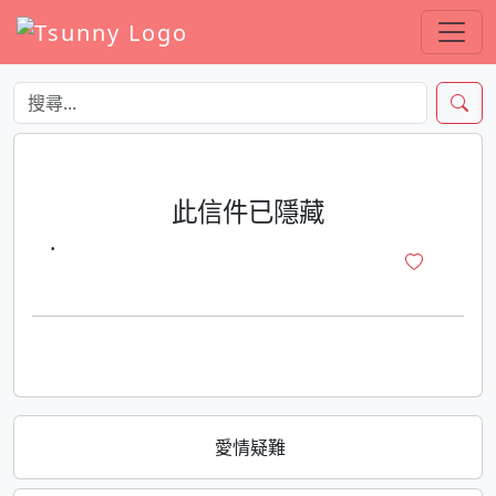
此信件已隱藏
·
愛情疑難