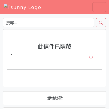
此信件已隱藏
·
愛情疑難