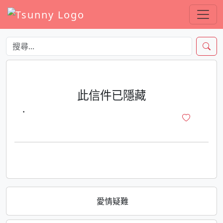
此信件已隱藏
·
愛情疑難