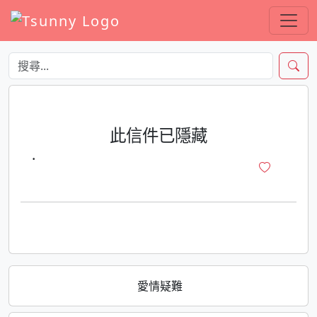
此信件已隱藏
·
愛情疑難