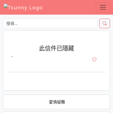
此信件已隱藏
·
愛情疑難