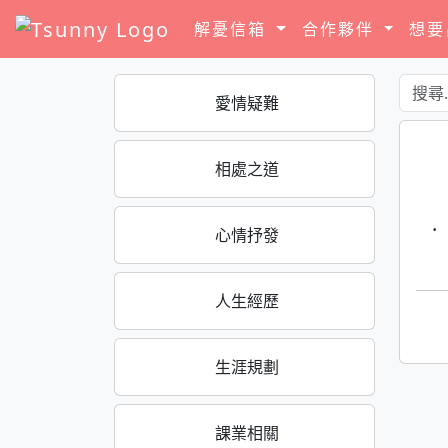
解憂信箱
合作夥伴
想
愛情疑難
相處之道
·
心情抒發
人生經歷
生涯規劃
課業相關