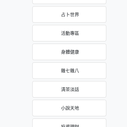
占卜世界
活動專區
身體健康
雜七雜八
清茶淡話
小說天地
投資理財