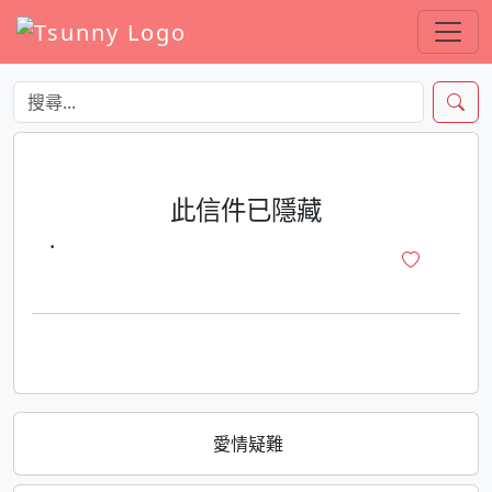
此信件已隱藏
·
愛情疑難