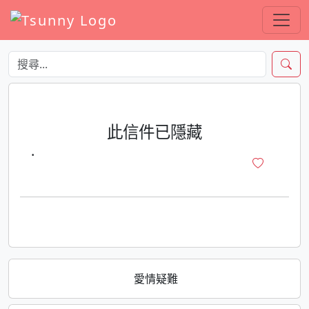
此信件已隱藏
·
愛情疑難